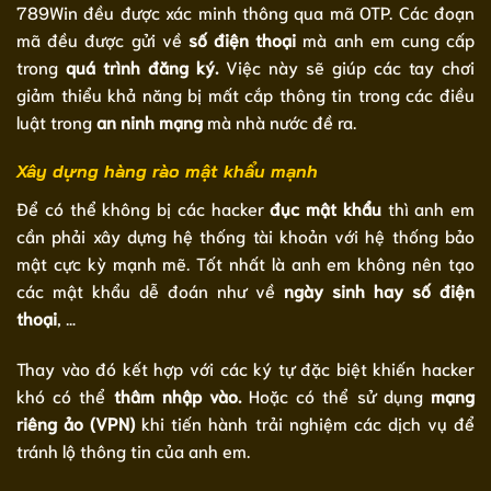
789Win đều được xác minh thông qua mã OTP. Các đoạn
mã đều được gửi về
số điện thoại
mà anh em cung cấp
trong
quá trình đăng ký.
Việc này sẽ giúp các tay chơi
giảm thiểu khả năng bị mất cắp thông tin trong các điều
luật trong
an ninh mạng
mà nhà nước đề ra.
Xây dựng hàng rào mật khẩu mạnh
Để có thể không bị các hacker
đục mật khẩu
thì anh em
cần phải xây dựng hệ thống tài khoản với hệ thống bảo
mật cực kỳ mạnh mẽ. Tốt nhất là anh em không nên tạo
các mật khẩu dễ đoán như về
ngày sinh hay số điện
thoại
, …
Thay vào đó kết hợp với các ký tự đặc biệt khiến hacker
khó có thể
thâm nhập vào.
Hoặc có thể sử dụng
mạng
riêng ảo (VPN)
khi tiến hành trải nghiệm các dịch vụ để
tránh lộ thông tin của anh em.