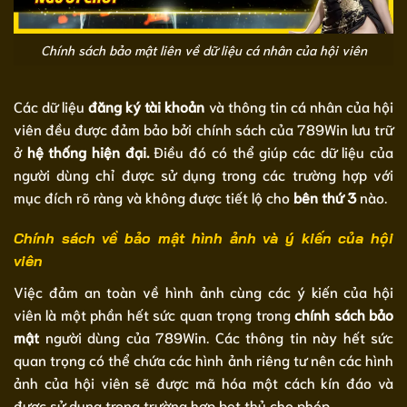
Chính sách bảo mật liên về dữ liệu cá nhân của hội viên
Các dữ liệu
đăng ký tài khoản
và thông tin cá nhân của hội
viên đều được đảm bảo bởi chính sách của 789Win lưu trữ
ở
hệ thống hiện đại.
Điều đó có thể giúp các dữ liệu của
người dùng chỉ được sử dụng trong các trường hợp với
mục đích rõ ràng và không được tiết lộ cho
bên thứ 3
nào.
Chính sách về bảo mật hình ảnh và ý kiến của hội
viên
Việc đảm an toàn về hình ảnh cùng các ý kiến của hội
viên là một phần hết sức quan trọng trong
chính sách bảo
mật
người dùng của 789Win.
Các thông tin này hết sức
quan trọng có thể chứa các hình ảnh riêng tư nên các hình
ảnh của hội viên sẽ được mã hóa một cách kín đáo và
được sử dụng trong trường hợp bet thủ cho phép.