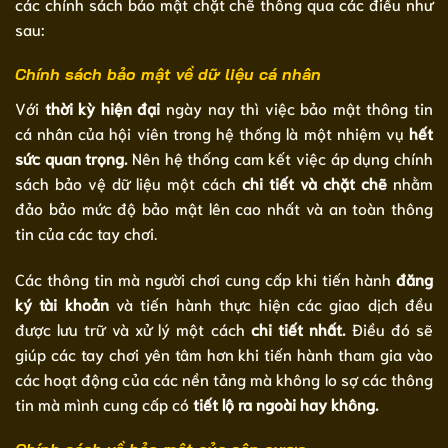
các chính sách bảo mật chặt chẽ thông qua các điều như
sau:
Chính sách bảo mật về dữ liệu cá nhân
Với
thời kỳ hiện đại
ngày nay thì việc bảo mật thông tin
cá nhân của hội viên trong hệ thống là một nhiệm vụ
hết
sức quan trọng.
Nên hệ thống cam kết việc áp dụng chính
sách bảo vệ dữ liệu một cách
chi tiết và chặt chẽ
nhằm
đảo bảo mức độ bảo mật lên cao nhất và an toàn thông
tin của các tay chơi.
Các thông tin mà người chơi cung cấp khi tiến hành
đăng
ký tài khoản
và tiến hành thực hiện các giao dịch đều
được lưu trữ và xử lý một cách
chi tiết nhất.
Điều đó sẽ
giúp các tay chơi yên tâm hơn khi tiến hành tham gia vào
các hoạt động của các nền tảng mà không lo sợ các thông
tin mà mình cung cấp có
tiết lộ ra ngoài hay không.