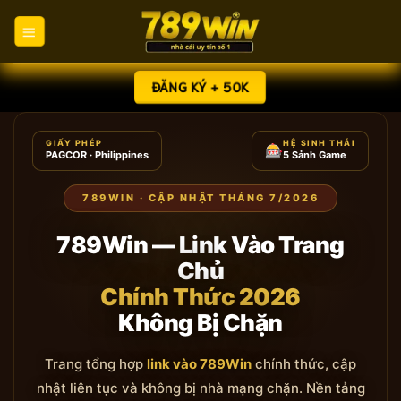
Chuyển
đến
nội
dung
ĐĂNG KÝ + 50K
GIẤY PHÉP
HỆ SINH THÁI
🎰
PAGCOR · Philippines
5 Sảnh Game
789WIN · CẬP NHẬT THÁNG 7/2026
789Win — Link Vào Trang
Chủ
Chính Thức 2026
Không Bị Chặn
Trang tổng hợp
link vào 789Win
chính thức, cập
nhật liên tục và không bị nhà mạng chặn. Nền tảng