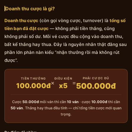
Doanh thu cược là gì?
Doanh thu cược
(còn gọi vòng cược, turnover) là
tổng số
tiền bạn đã đặt cược
— không phải tiền thắng, cũng
không phải số dư. Mỗi vé cược đều cộng vào doanh thu,
bất kể thắng hay thua. Đây là nguyên nhân thật đằng sau
phần lớn phàn nàn kiểu “nhận thưởng rồi mà không rút
được”.
PHẢI CƯỢC ĐỦ
TIỀN THƯỞNG
ĐIỀU KIỆN
×
=
500.000đ
100.000đ
x5
Cược
50.000đ
mỗi ván thì cần
10 ván
· cược
10.000đ
thì cần
50 ván
. Thắng hay thua đều tính — chỉ tổng tiền cược mới quan
trọng.