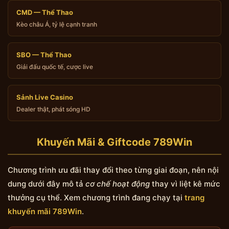
CMD — Thể Thao
Kèo châu Á, tỷ lệ cạnh tranh
SBO — Thể Thao
Giải đấu quốc tế, cược live
Sảnh Live Casino
Dealer thật, phát sóng HD
Khuyến Mãi & Giftcode 789Win
Chương trình ưu đãi thay đổi theo từng giai đoạn, nên nội
dung dưới đây mô tả
cơ chế hoạt động
thay vì liệt kê mức
thưởng cụ thể. Xem chương trình đang chạy tại
trang
khuyến mãi 789Win
.