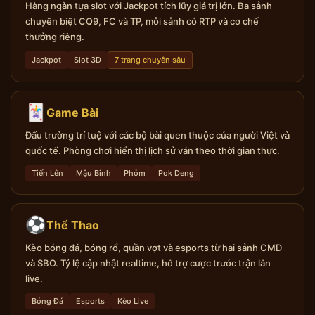
Hàng ngàn tựa slot với Jackpot tích lũy giá trị lớn. Ba sảnh
chuyên biệt CQ9, FC và TP, mỗi sảnh có RTP và cơ chế
thưởng riêng.
Jackpot
Slot 3D
7 trang chuyên sâu
🃏
Game Bài
Đấu trường trí tuệ với các bộ bài quen thuộc của người Việt và
quốc tế. Phòng chơi hiển thị lịch sử ván theo thời gian thực.
Tiến Lên
Mậu Binh
Phỏm
Pok Deng
⚽
Thể Thao
Kèo bóng đá, bóng rổ, quần vợt và esports từ hai sảnh CMD
và SBO. Tỷ lệ cập nhật realtime, hỗ trợ cược trước trận lẫn
live.
Bóng Đá
Esports
Kèo Live