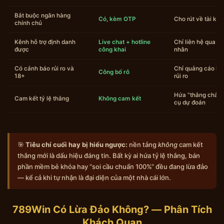
Bắt buộc ngân hàng
Có, kèm OTP
Cho rút về tài kh
chính chủ
Kênh hỗ trợ định danh
Live chat + hotline
Chỉ liên hệ qua tà
được
công khai
nhân
Có cảnh báo rủi ro và
Chỉ quảng cáo lợi
Công bố rõ
18+
rủi ro
Hứa “thắng chắc”
Cam kết tỷ lệ thắng
Không cam kết
cụ dự đoán
🎯
Tiêu chí cuối hay bị hiểu ngược:
nền tảng
không
cam kết
thắng mới là dấu hiệu đáng tin. Bất kỳ ai hứa tỷ lệ thắng, bán
phần mềm bẻ khóa hay “soi cầu chuẩn 100%” đều đang lừa đảo
— kể cả khi tự nhận là đại diện của một nhà cái lớn.
789Win Có Lừa Đảo Không? — Phân Tích
Khách Quan