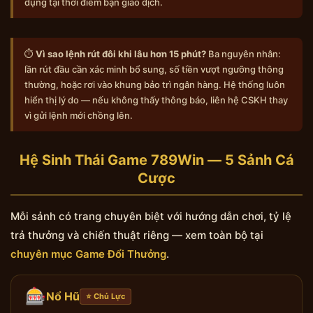
dụng tại thời điểm bạn giao dịch.
⏱
Vì sao lệnh rút đôi khi lâu hơn 15 phút?
Ba nguyên nhân:
lần rút đầu cần xác minh bổ sung, số tiền vượt ngưỡng thông
thường, hoặc rơi vào khung bảo trì ngân hàng. Hệ thống luôn
hiển thị lý do — nếu không thấy thông báo, liên hệ CSKH thay
vì gửi lệnh mới chồng lên.
Hệ Sinh Thái Game 789Win — 5 Sảnh Cá
Cược
Mỗi sảnh có trang chuyên biệt với hướng dẫn chơi, tỷ lệ
trả thưởng và chiến thuật riêng — xem toàn bộ tại
chuyên mục Game Đổi Thưởng
.
🎰
Nổ Hũ
⭐ Chủ Lực