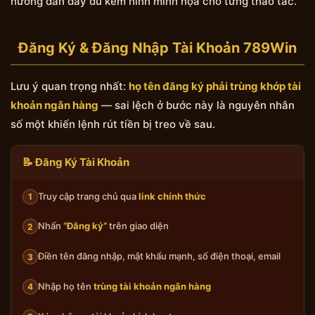
hướng dẫn đầy đủ kèm hình minh họa cho từng thao tác.
Đăng Ký & Đăng Nhập Tài Khoản 789Win
Lưu ý quan trọng nhất:
họ tên đăng ký phải trùng khớp tài
khoản ngân hàng
— sai lệch ở bước này là nguyên nhân
số một khiến lệnh rút tiền bị treo về sau.
📝 Đăng Ký Tài Khoản
Truy cập trang chủ qua
link chính thức
1
Nhấn
“Đăng ký”
trên giao diện
2
Điền tên đăng nhập, mật khẩu mạnh, số điện thoại, email
3
Nhập họ tên
trùng tài khoản ngân hàng
4