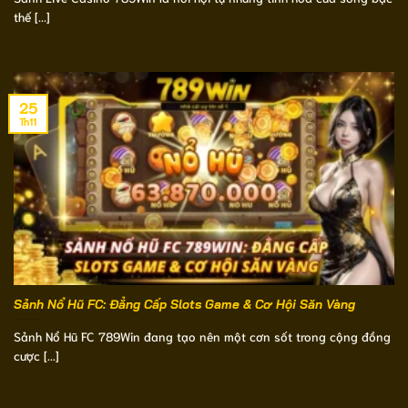
thế [...]
25
Th11
Sảnh Nổ Hũ FC: Đẳng Cấp Slots Game & Cơ Hội Săn Vàng
Sảnh Nổ Hũ FC 789Win đang tạo nên một cơn sốt trong cộng đồng
cược [...]