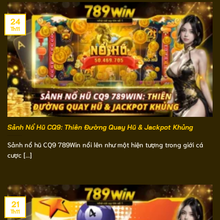
24
Th11
Sảnh Nổ Hũ CQ9: Thiên Đường Quay Hũ & Jackpot Khủng
Sảnh nổ hũ CQ9 789Win nổi lên như một hiện tượng trong giới cá
cược [...]
21
Th11