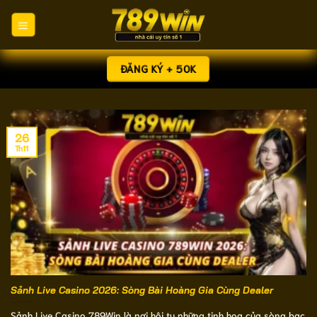
Chuyển
đến
nội
dung
ĐĂNG KÝ + 50K
26
Th11
Sảnh Live Casino 2026: Sòng Bài Hoàng Gia Cùng Dealer
Sảnh Live Casino 789Win là nơi hội tụ những tinh hoa của sòng bạc