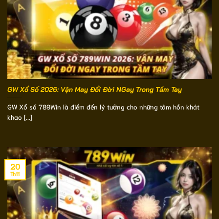
GW Xổ Số 2026: Vận May Đổi Đời NGay Trong Tầm Tay
GW Xổ số 789Win là điểm đến lý tưởng cho những tâm hồn khát
khao [...]
20
Th11