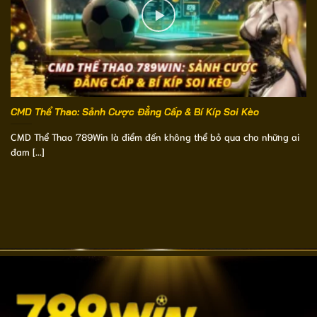
CMD Thể Thao: Sảnh Cược Đẳng Cấp & Bí Kíp Soi Kèo
CMD Thể Thao 789Win là điểm đến không thể bỏ qua cho những ai
đam [...]