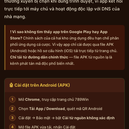
thường xuyên bị chặn khi dùng trình duyệt, vì app kết nối
trực tiếp tới máy chủ và hoạt động độc lập với DNS của
nhà mạng.
❗
Vì sao không tìm thấy app trên Google Play hay App
Store?
Chính sách của cả hai kho ứng dụng đều hạn chế phân
phối ứng dụng cá cược. Vì vậy app chỉ cài được qua file APK
(Android) hoặc hồ sơ cấu hình (iOS) tải trực tiếp từ trang chủ.
Chỉ tải từ đường dẫn chính thức
— file APK từ nguồn lạ là
kênh phát tán mã độc phổ biến nhất.
🤖 Cài đặt trên Android (APK)
Mở
Chrome
, truy cập trang chủ 789Win
1
Chọn
Tải App / Download
, quét mã QR Android
2
Cài đặt → Bảo mật → bật
Cài từ nguồn không xác định
3
Mở file APK vừa tải, nhấn Cài đặt
4