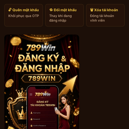
🔓 Quên mật khẩu
🔁 Đổi mật khẩu
🗑️ Xóa tài khoản
Khôi phục qua OTP
Thay khi đang
Đóng tài khoản
đăng nhập
vĩnh viễn