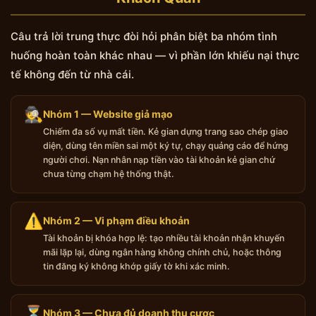
Câu trả lời trung thực đòi hỏi phân biệt ba nhóm tình
huống hoàn toàn khác nhau — vì phần lớn khiếu nại thực
tế không đến từ nhà cái.
🕵️
Nhóm 1 — Website giả mạo
Chiếm đa số vụ mất tiền. Kẻ gian dựng trang sao chép giao
diện, dùng tên miền sai một ký tự, chạy quảng cáo để hứng
người chơi. Nạn nhân nạp tiền vào tài khoản kẻ gian chứ
chưa từng chạm hệ thống thật.
⚠️
Nhóm 2 — Vi phạm điều khoản
Tài khoản bị khóa hợp lệ: tạo nhiều tài khoản nhận khuyến
mãi lặp lại, dùng ngân hàng không chính chủ, hoặc thông
tin đăng ký không khớp giấy tờ khi xác minh.
⏳
Nhóm 3 — Chưa đủ doanh thu cược