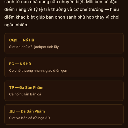
sảnh từ các nhà cung cấp chuyên biệt. Mỗi bên có đặc
điểm riêng về tỷ lệ trả thưởng và cơ chế thưởng — hiểu
điểm khác biệt giúp bạn chọn sảnh phù hợp thay vì chơi
ngẫu nhiên.
CQ9 — Nổ Hũ
Slot đa chủ đề, jackpot tích lũy
FC — Nổ Hũ
Cơ chế thưởng nhanh, giao diện gọn
TP — Đa Sản Phẩm
Cả nổ hũ lẫn bắn cá
JILI — Đa Sản Phẩm
Slot và bắn cá đồ họa 3D