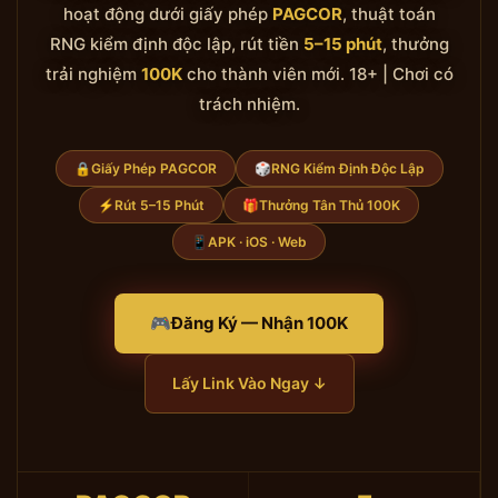
hoạt động dưới giấy phép
PAGCOR
, thuật toán
RNG kiểm định độc lập, rút tiền
5–15 phút
, thưởng
trải nghiệm
100K
cho thành viên mới. 18+ | Chơi có
trách nhiệm.
Giấy Phép PAGCOR
RNG Kiểm Định Độc Lập
🔒
🎲
Rút 5–15 Phút
Thưởng Tân Thủ 100K
⚡
🎁
APK · iOS · Web
📱
Đăng Ký — Nhận 100K
🎮
Lấy Link Vào Ngay ↓