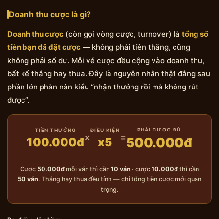
Doanh thu cược là gì?
Doanh thu cược
(còn gọi vòng cược, turnover) là
tổng số
tiền bạn đã đặt cược
— không phải tiền thắng, cũng
không phải số dư. Mỗi vé cược đều cộng vào doanh thu,
bất kể thắng hay thua. Đây là nguyên nhân thật đằng sau
phần lớn phàn nàn kiểu “nhận thưởng rồi mà không rút
được”.
PHẢI CƯỢC ĐỦ
TIỀN THƯỞNG
ĐIỀU KIỆN
×
=
500.000đ
100.000đ
x5
Cược
50.000đ
mỗi ván thì cần
10 ván
· cược
10.000đ
thì cần
50 ván
. Thắng hay thua đều tính — chỉ tổng tiền cược mới quan
trọng.