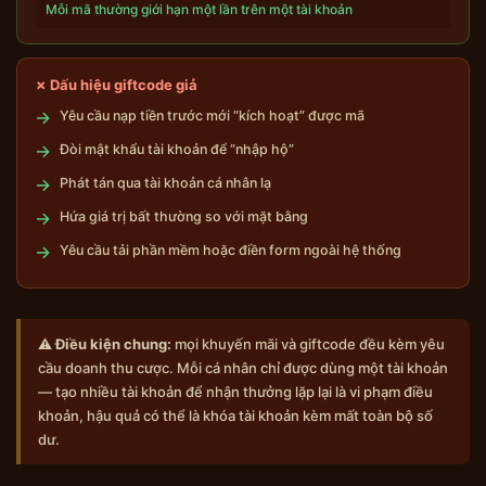
Mỗi mã thường giới hạn một lần trên một tài khoản
✗ Dấu hiệu giftcode giả
→
Yêu cầu nạp tiền trước mới “kích hoạt” được mã
→
Đòi mật khẩu tài khoản để “nhập hộ”
→
Phát tán qua tài khoản cá nhân lạ
→
Hứa giá trị bất thường so với mặt bằng
→
Yêu cầu tải phần mềm hoặc điền form ngoài hệ thống
⚠️
Điều kiện chung:
mọi khuyến mãi và giftcode đều kèm yêu
cầu doanh thu cược. Mỗi cá nhân chỉ được dùng một tài khoản
— tạo nhiều tài khoản để nhận thưởng lặp lại là vi phạm điều
khoản, hậu quả có thể là khóa tài khoản kèm mất toàn bộ số
dư.