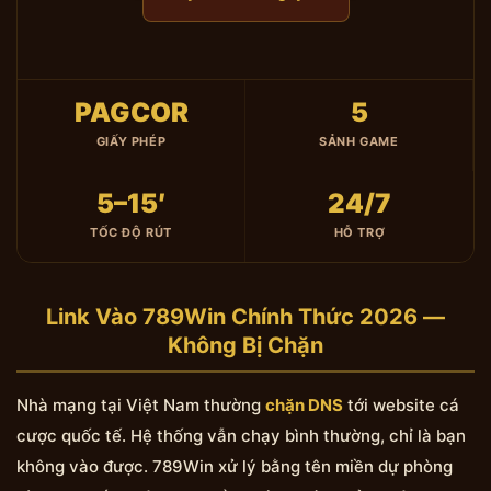
PAGCOR
5
GIẤY PHÉP
SẢNH GAME
5–15′
24/7
TỐC ĐỘ RÚT
HỖ TRỢ
Link Vào 789Win Chính Thức 2026 —
Không Bị Chặn
Nhà mạng tại Việt Nam thường
chặn DNS
tới website cá
cược quốc tế. Hệ thống vẫn chạy bình thường, chỉ là bạn
không vào được. 789Win xử lý bằng tên miền dự phòng