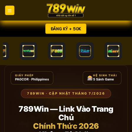
Chuyển
đến
nội
dung
ĐĂNG KÝ + 50K
GIẤY PHÉP
HỆ SINH THÁI
🎰
PAGCOR · Philippines
5 Sảnh Game
789WIN · CẬP NHẬT THÁNG 7/2026
789Win — Link Vào Trang
Chủ
Chính Thức 2026