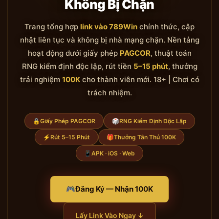
Không Bị Chặn
Trang tổng hợp
link vào 789Win
chính thức, cập
nhật liên tục và không bị nhà mạng chặn. Nền tảng
hoạt động dưới giấy phép
PAGCOR
, thuật toán
RNG kiểm định độc lập, rút tiền
5–15 phút
, thưởng
trải nghiệm
100K
cho thành viên mới. 18+ | Chơi có
trách nhiệm.
Giấy Phép PAGCOR
RNG Kiểm Định Độc Lập
🔒
🎲
Rút 5–15 Phút
Thưởng Tân Thủ 100K
⚡
🎁
APK · iOS · Web
📱
Đăng Ký — Nhận 100K
🎮
Lấy Link Vào Ngay ↓