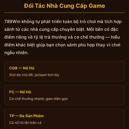
Đối Tác Nhà Cung Cấp Game
789Win không tự phát triển toàn bộ trò chơi mà tích hợp
sảnh từ các nhà cung cấp chuyên biệt. Mỗi bên có đặc
điểm riêng về tỷ lệ trả thưởng và cơ chế thưởng — hiểu
điểm khác biệt giúp bạn chọn sảnh phù hợp thay vì chơi
ngẫu nhiên.
CQ9 — Nổ Hũ
Slot đa chủ đề, jackpot tích lũy
FC — Nổ Hũ
Cơ chế thưởng nhanh, giao diện gọn
TP — Đa Sản Phẩm
Cả nổ hũ lẫn bắn cá