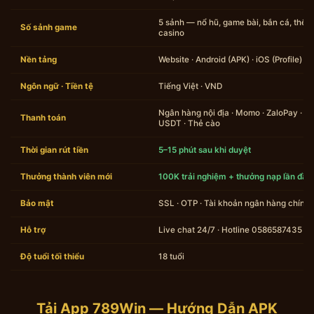
5 sảnh — nổ hũ, game bài, bắn cá, thể th
Số sảnh game
casino
Nền tảng
Website · Android (APK) · iOS (Profile)
Ngôn ngữ · Tiền tệ
Tiếng Việt · VND
Ngân hàng nội địa · Momo · ZaloPay · Vie
Thanh toán
USDT · Thẻ cào
Thời gian rút tiền
5–15 phút sau khi duyệt
Thưởng thành viên mới
100K trải nghiệm + thưởng nạp lần đầu
Bảo mật
SSL · OTP · Tài khoản ngân hàng chính
Hỗ trợ
Live chat 24/7 · Hotline 0586587435
Độ tuổi tối thiểu
18 tuổi
Tải App 789Win — Hướng Dẫn APK