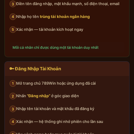
Điền tên đăng nhập, mật khẩu mạnh, số điện thoại, email
3
Nhập họ tên
trùng tài khoản ngân hàng
4
Xác nhận — tài khoản kích hoạt ngay
5
Mỗi cá nhân chỉ được dùng một tài khoản duy nhất
🔑 Đăng Nhập Tài Khoản
Mở trang chủ 789Win hoặc ứng dụng đã cài
1
Nhấn
“Đăng nhập”
ở góc giao diện
2
Nhập tên tài khoản và mật khẩu đã đăng ký
3
Xác nhận — hệ thống ghi nhớ phiên cho lần sau
4