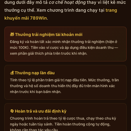
dung dưới đây mô tả
cơ chế hoạt động
thay vì liệt kê mức
thưởng cụ thể. Xem chương trình đang chạy tại
trang
khuyến mãi 789Win
.
🎁 Thưởng trải nghiệm tài khoản mới
Đăng ký và hoàn tất xác minh nhận thưởng trải nghiệm (hiện ở
mức 100K). Tiền vào ví cược và áp dụng điều kiện doanh thu —
xem phần giải thích phía trên trước khi nhận.
💰 Thưởng nạp lần đầu
Tính theo tỷ lệ phần trăm giá trị nạp đầu tiên. Mức thưởng, trần
thưởng và hệ số doanh thu hiển thị đầy đủ trên màn hình xác
nhận trước khi bạn bấm nhận.
🔄 Hoàn trả và ưu đãi định kỳ
Chương trình hoàn trả theo tỷ lệ cược thua, chạy theo chu kỳ
ngày hoặc tuần tùy sảnh. Tiền hoàn thường cộng tự động,
không cần thao tác yêu cầu.