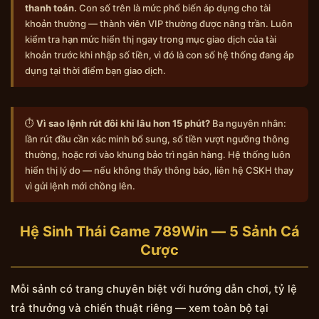
thanh toán.
Con số trên là mức phổ biến áp dụng cho tài
khoản thường — thành viên VIP thường được nâng trần. Luôn
kiểm tra hạn mức hiển thị ngay trong mục giao dịch của tài
khoản trước khi nhập số tiền, vì đó là con số hệ thống đang áp
dụng tại thời điểm bạn giao dịch.
⏱
Vì sao lệnh rút đôi khi lâu hơn 15 phút?
Ba nguyên nhân:
lần rút đầu cần xác minh bổ sung, số tiền vượt ngưỡng thông
thường, hoặc rơi vào khung bảo trì ngân hàng. Hệ thống luôn
hiển thị lý do — nếu không thấy thông báo, liên hệ CSKH thay
vì gửi lệnh mới chồng lên.
Hệ Sinh Thái Game 789Win — 5 Sảnh Cá
Cược
Mỗi sảnh có trang chuyên biệt với hướng dẫn chơi, tỷ lệ
trả thưởng và chiến thuật riêng — xem toàn bộ tại