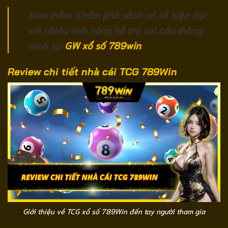
Xem thêm: Khám phá sảnh xổ số hiện đại
với nhiều tính năng hỗ trợ soi cầu thông
minh tại
GW
xổ số 789win
.
Review chi tiết nhà cái TCG 789Win
Giới thiệu về TCG xổ số 789Win đến tay người tham gia