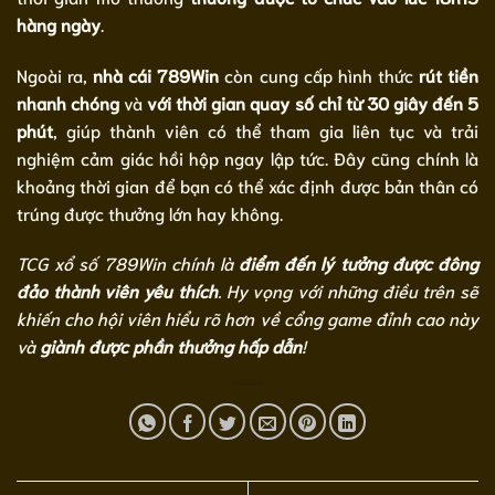
hàng ngày
.
Ngoài ra,
nhà cái 789Win
còn cung cấp hình thức
rút tiền
nhanh chóng
và
với thời gian quay số chỉ từ 30 giây đến 5
phút
, giúp thành viên có thể tham gia liên tục và trải
nghiệm cảm giác hồi hộp ngay lập tức. Đây cũng chính là
khoảng thời gian để bạn có thể xác định được bản thân có
trúng được thưởng lớn hay không.
TCG xổ số 789Win chính là
điểm đến lý tưởng được đông
đảo thành viên yêu thích
. Hy vọng với những điều trên sẽ
khiến cho hội viên hiểu rõ hơn về cổng game đỉnh cao này
và
giành được phần thưởng hấp dẫn
!