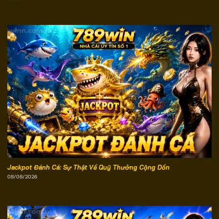
Jackpot Đánh Cá: Sự Thật Về Quỹ Thưởng Cộng Dồn
08/08/2026