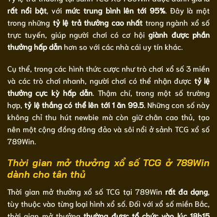
rất nổi bật
, với
mức trung bình lên tới 95%
. Đây là một
trong những
tỷ lệ trả thưởng cao nhất
trong ngành xổ số
trực tuyến, giúp người chơi có cơ hội
giành được phần
thưởng hấp dẫn
hơn so với các nhà cái uy tín khác​.
Cụ thể, trong các hình thức cược như trò chơi xổ số 3 miền
và các trò chơi nhanh, người chơi có thể nhận được
tỷ lệ
thưởng cực kỳ hấp dẫn
. Thậm chí, trong một số trường
hợp,
tỷ lệ thắng có thể lên tới 1 ăn 99.5
. Những con số này
không chỉ thu hút newbie mà còn giữ chân cao thủ, tạo
nên một cộng đồng đông đảo và sôi nổi ở sảnh TCG xổ số
789Win.
Thời gian mở thưởng xổ số TCG ở 789Win
dành cho tân thủ
Thời gian mở thưởng xổ số TCG tại 789Win
rất đa dạng
,
tùy thuộc vào từng loại hình xổ số. Đối với xổ số miền Bắc,
thời gian mở thưởng
thường được tổ chức vào lúc 18h15