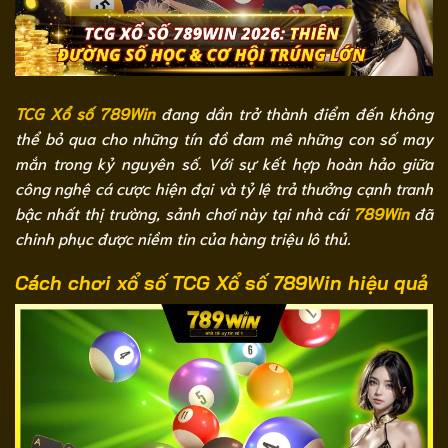
TCG Xổ số 789Win
đang dần trở thành điểm đến không
thể bỏ qua cho những tín đồ đam mê những con số may
mắn trong kỷ nguyên số. Với sự kết hợp hoàn hảo giữa
công nghệ cá cược hiện đại và tỷ lệ trả thưởng cạnh tranh
bậc nhất thị trường, sảnh chơi này tại nhà cái
789Win
đã
chinh phục được niềm tin của hàng triệu lô thủ.
Cách chơi xổ số TCG Xổ số 789Win hiệu quả