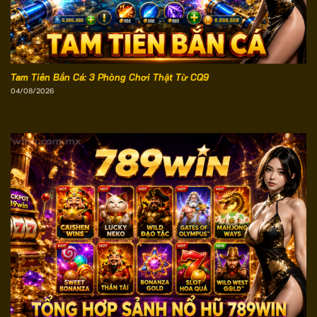
Tam Tiên Bắn Cá: 3 Phòng Chơi Thật Từ CQ9
04/08/2026