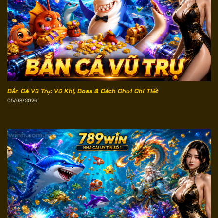
Bắn Cá Vũ Trụ: Vũ Khí, Boss & Cách Chơi Chi Tiết
05/08/2026