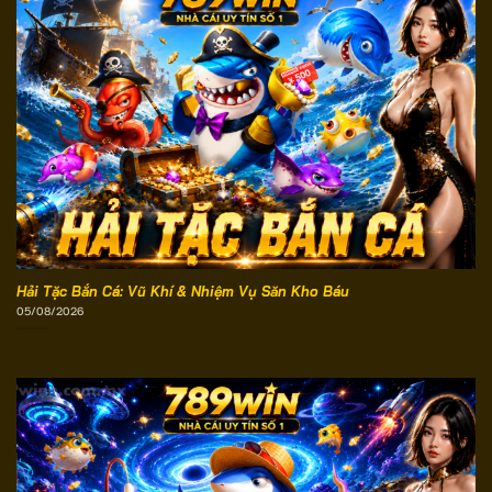
Hải Tặc Bắn Cá: Vũ Khí & Nhiệm Vụ Săn Kho Báu
05/08/2026