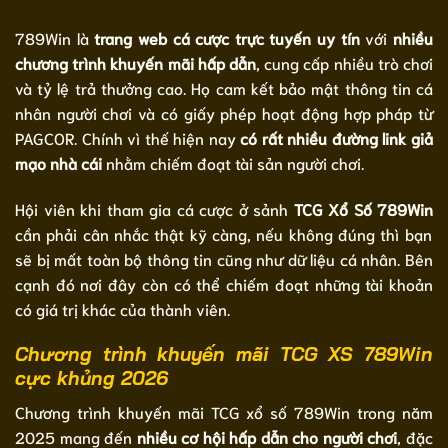
789Win là
trang web cá cược
trực tuyến uy tín
với
nhiều
chương trình khuyến mãi hấp dẫn
, cung cấp nhiều trò chơi
và tỷ lệ trả thưởng cao. Họ cam kết bảo mật thông tin cá
nhân người chơi và có giấy phép hoạt động hợp pháp từ
PAGCOR. Chính vì thế hiện nay
có rất nhiều đường link giả
mạo nhà cái
nhằm chiếm đoạt tài sản người chơi.
Hội viên khi tham gia cá cược ở sảnh
TCG Xổ Số 789Win
cần phải cân nhắc thật kỹ càng, nếu không đúng thì bạn
sẽ bị mất toàn bộ thông tin cũng như dữ liệu cá nhân.
Bên
cạnh đó nơi đây còn có thể chiếm đoạt những tài khoản
có giá trị khác của thành viên.
Chương trình khuyến mãi TCG XS 789Win
cực khủng 2026
Chương trình khuyến mãi TCG xổ số 789Win trong năm
2025 mang đến
nhiều cơ hội hấp dẫn cho người chơi
, đặc