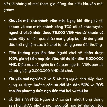
biệt là những ai mới tham gia. Cùng tìm hiểu khuyến mãi
game:
Khuyến mãi cho thành viên mới
: Ngay khi đăng ký tài
khoản và xác minh thành công TCG xổ số trực tuyến,
người chơi sẽ nhận được 78.000 VNĐ vào tài khoản cá
cược
. Đây là món quà chào mừng giúp bạn dễ dàng bắt
đầu trải nghiệm các trò chơi tại cổng game đổi thưởng.
Tiền thưởng nạp lần đầu
: Người chơi sẽ
nhận được
100% giá trị tiền nạp lần đầu
,
tối đa lên đến 3.000.000
VNĐ
. Điều này có nghĩa là nếu bạn nạp 1tr VNĐ, bạn sẽ
có tổng cộng 2.000.000 VNĐ để chơi​.
Khuyến mãi nạp lần 2 và 3
: Những người chơi tiếp theo
cũng sẽ được hưởng
các ưu đãi lên đến 50%
và
30%
cho lần phương thức nạp tiền thứ hai
và
thứ ba
​.
Ưu đãi sinh nhật
: Người chơi có sinh nhật trong tháng
sẽ nhận được những món quà bất ngờ từ nhà cái, tạo