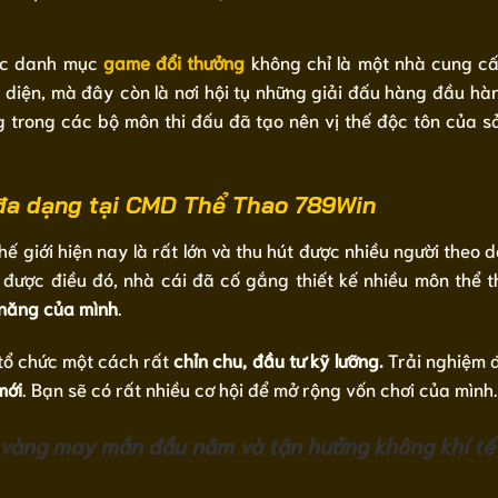
ộc danh mục
game đổi thưởng
không chỉ là một nhà cung cấ
àn diện, mà đây còn là nơi hội tụ những giải đấu hàng đầu hà
 trong các bộ môn thi đấu đã tạo nên vị thế độc tôn của s
đa dạng tại CMD Thể Thao 789Win
ế giới hiện nay là rất lớn và thu hút được nhiều người theo d
 được điều đó, nhà cái đã cố gắng thiết kế nhiều môn thể 
 năng của mình
.
tổ chức một cách rất
chỉn chu, đầu tư kỹ lưỡng.
Trải nghiệm đ
mới
. Bạn sẽ có rất nhiều cơ hội để mở rộng vốn chơi của mình.
 vàng may mắn đầu năm và tận hưởng không khí tết