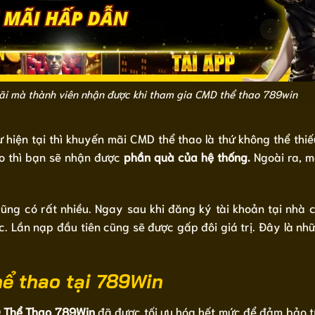
ãi mà thành viên nhận được khi tham gia CMD thể thao 789win
hiện tại thì khuyến mãi CMD thể thao là thứ không thể thiế
cao thì bạn sẽ nhận được
phần quà của hệ thống.
Ngoài ra, m
ũng có rất nhiều. Ngay sau khi đăng ký tài khoản tại nhà 
c. Lần nạp đầu tiên cũng sẽ được gấp đôi giá trị. Đây là nh
ể thao tại 789Win
 Thể Thao 789Win
đã được tối ưu hóa hết mức để đảm bảo tí