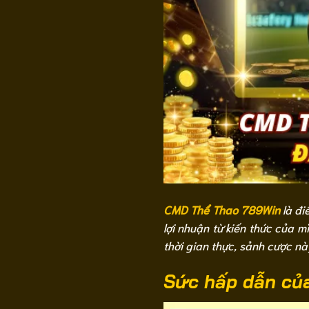
CMD Thể Thao 789Win
là đi
lợi nhuận từ kiến thức của 
thời gian thực, sảnh cược nà
Sức hấp dẫn củ