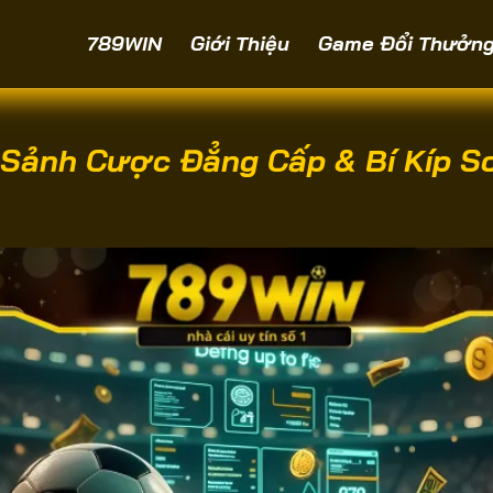
789WIN
Giới Thiệu
Game Đổi Thưởn
Sảnh Cược Đẳng Cấp & Bí Kíp So