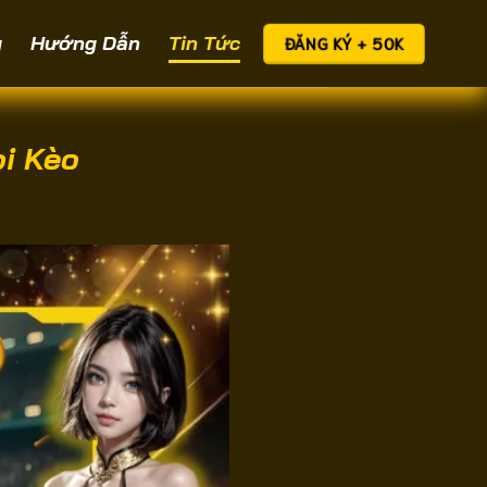
g
Hướng Dẫn
Tin Tức
ĐĂNG KÝ + 50K
i Kèo