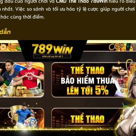
àng đầu của người chơi và
CMD Thể Thao 789Win
hiểu rõ điề
h nhất. Việc so sánh và tối ưu hóa tỷ lệ cược giúp người chơ
khác cùng thời điểm.
 dẫn