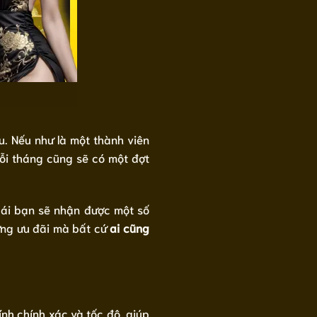
u. Nếu như là một thành viên
ỗi tháng cũng sẽ có một đợt
cái bạn sẽ nhận được một số
ững ưu đãi mà bất cứ
ai cũng
nh chính xác và tốc độ, giúp