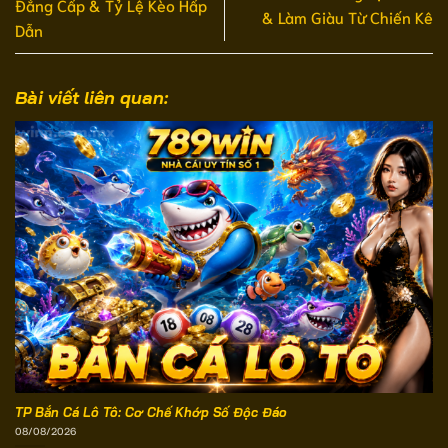
Đẳng Cấp & Tỷ Lệ Kèo Hấp
& Làm Giàu Từ Chiến Kê
Dẫn
Bài viết liên quan:
TP Bắn Cá Lô Tô: Cơ Chế Khớp Số Độc Đáo
08/08/2026