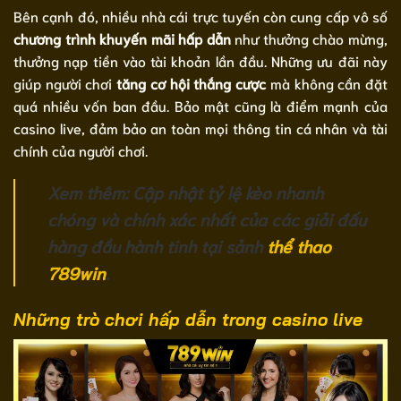
Bên cạnh đó, nhiều nhà cái trực tuyến còn cung cấp vô số
chương trình khuyến mãi hấp dẫn
như thưởng chào mừng,
thưởng nạp tiền vào tài khoản lần đầu. Những ưu đãi này
giúp người chơi
tăng cơ hội thắng cược
mà không cần đặt
quá nhiều vốn ban đầu. Bảo mật cũng là điểm mạnh của
casino live, đảm bảo an toàn mọi thông tin cá nhân và tài
chính của người chơi.
Xem thêm: Cập nhật tỷ lệ kèo nhanh
chóng và chính xác nhất của các giải đấu
hàng đầu hành tinh tại sảnh
thể thao
789win
.
Những trò chơi hấp dẫn trong casino live