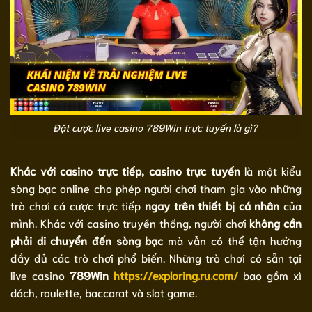
Đặt cược live casino 789Win trực tuyến là gì?
Khác với casino trực tiếp, casino trực tuyến
là một kiểu
sòng bạc online cho phép người chơi tham gia vào những
trò chơi cá cược trực tiếp
ngay trên thiết bị cá nhân
của
mình. Khác với casino truyền thống, người chơi
không cần
phải di chuyển đến sòng bạc
mà vẫn có thể tận hưởng
đầy đủ các trò chơi phổ biến. Những trò chơi có sẵn tại
live casino
789Win
https://exploring.ru.com/
bao gồm xì
dách, roulette, baccarat và slot game.