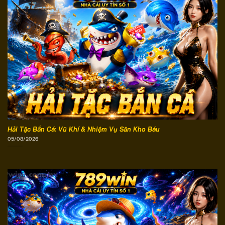
Hải Tặc Bắn Cá: Vũ Khí & Nhiệm Vụ Săn Kho Báu
05/08/2026