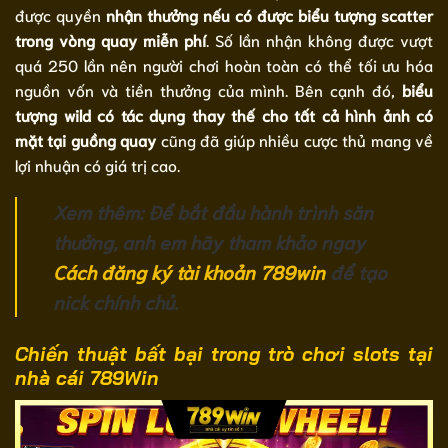
được quyền
nhận thưởng nếu có được biểu tượng scatter
trong vòng quay miễn phí
. Số lần nhận không được vượt
quá 250 lần nên người chơi hoàn toàn có thể tối ưu hóa
nguồn vốn và tiền thưởng của mình. Bên cạnh đó,
biểu
tượng wild có tác dụng thay thế cho tất cả hình ảnh có
mặt tại guồng quay
cũng đã giúp nhiều cược thủ mang về
lợi nhuận có giá trị cao.
Xem thêm: Để bắt đầu hành trình săn
thưởng, anh em hãy tham khảo ngay
Cách đăng ký tài khoản 789win
để tạo
nick chính chủ.
Chiến thuật bất bại trong trò chơi slots tại
nhà cái 789Win