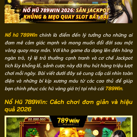
Nổ hũ 789Win
chính là điểm đến lý tưởng cho những ai
đam mê cảm giác mạnh và mong muốn đổi đời sau một
vòng quay may mắn. Với kho game đa dạng lên đến hàng
ngàn trò, tỷ lệ trả thưởng cạnh tranh và cơ chế Jackpot
tích lũy khổng lồ, sảnh cược này đã thu hút hàng triệu lượt
chơi mỗi ngày. Bài viết dưới đây sẽ cung cấp cái nhìn toàn
diện và những bí kíp xương máu từ các cao thủ để giúp
bạn chinh phục các hũ vàng giá trị tại nhà cái
789Win
.
Nổ Hũ 789Win: Cách chơi đơn giản và hiệu
quả 2026