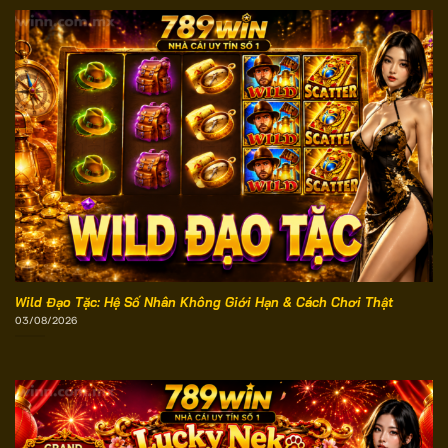
Wild Đạo Tặc: Hệ Số Nhân Không Giới Hạn & Cách Chơi Thật
03/08/2026