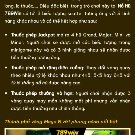
long, lọ thuốc,….
Điều đặc biệt, trong trò chơi này tại
Nổ Hũ
789Win
có tới 3 biểu tượng scatter tương ứng với 3 tính
năng khác nhau và có thể kết hợp như sau:
Thuốc phép Jackpot
mở ra 4 hũ Grand, Major, Mini và
Minor. Người chơi sẽ được mở các biểu tượng trong
minigame này và có 3 hình giống nhau sẽ nhận được
tiền thưởng tương ứng.
Thuốc phép mở rộng điên cuồng
: Thay đổi vòng quay
theo nhiều tỷ lệ khác nhau như 4×5, 5×5 hay 6×5 với
tỷ lệ thắng nổ hũ
được nâng cao.
Thuốc phép thưởng vô hạn:
Người chơi nhận được 3
vòng quay may mắn không mất phí nhưng vẫn nhận
được tiền thưởng nếu chiến thắng.
Thành phố vàng Maya 5 với phong cách nổi bật