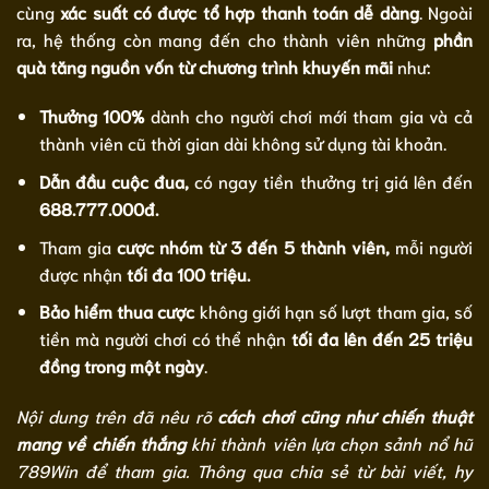
cùng
xác suất có được tổ hợp thanh toán dễ dàng
. Ngoài
ra, hệ thống còn mang đến cho thành viên những
phần
quà tăng nguồn vốn từ chương trình khuyến mãi
như:
Thưởng 100%
dành cho người chơi mới tham gia và cả
thành viên cũ thời gian dài không sử dụng tài khoản.
Dẫn đầu cuộc đua,
có ngay tiền thưởng trị giá lên đến
688.777.000đ.
Tham gia
cược nhóm từ 3 đến 5 thành viên,
mỗi người
được nhận
tối đa 100 triệu.
Bảo hiểm thua cược
không giới hạn số lượt tham gia, số
tiền mà người chơi có thể nhận
tối đa lên đến 25 triệu
đồng trong một ngày
.
Nội dung trên đã nêu rõ
cách chơi cũng như chiến thuật
mang về chiến thắng
khi thành viên lựa chọn sảnh nổ hũ
789Win để tham gia. Thông qua chia sẻ từ bài viết, hy