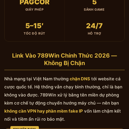
PAGCOR
5
GIẤY PHÉP
SẢNH GAME
5–15′
24/7
TỐC ĐỘ RÚT
HỖ TRỢ
Link Vào 789Win Chính Thức 2026 —
Không Bị Chặn
Nhà mạng tại Việt Nam thường
chặn DNS
tới website cá
cược quốc tế. Hệ thống vẫn chạy bình thường, chỉ là bạn
không vào được. 789Win xử lý bằng tên miền dự phòng
kèm cơ chế tự động chuyển hướng máy chủ — nên bạn
không cần VPN hay phần mềm fake IP
vốn làm chậm kết
nối và tiềm ẩn rủi ro bảo mật.
KHUYẾN NGHỊ