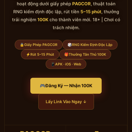
hoạt động dưới giấy phép
PAGCOR
, thuật toán
RNG kiểm định độc lập, rút tiền
5–15 phút
, thưởng
trải nghiệm
100K
cho thành viên mới. 18+ | Chơi có
trách nhiệm.
Giấy Phép PAGCOR
RNG Kiểm Định Độc Lập
🔒
🎲
Rút 5–15 Phút
Thưởng Tân Thủ 100K
⚡
🎁
APK · iOS · Web
📱
Đăng Ký — Nhận 100K
🎮
Lấy Link Vào Ngay ↓