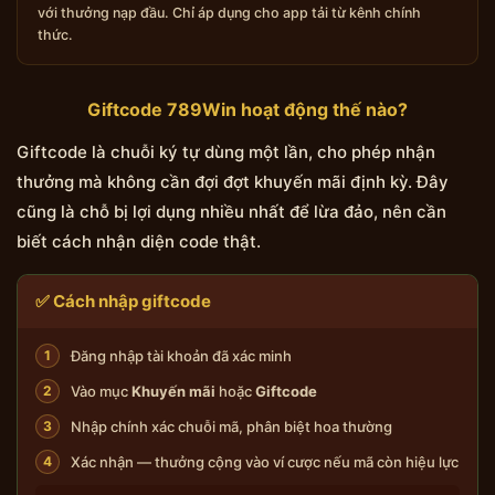
với thưởng nạp đầu. Chỉ áp dụng cho app tải từ kênh chính
thức.
Giftcode 789Win hoạt động thế nào?
Giftcode là chuỗi ký tự dùng một lần, cho phép nhận
thưởng mà không cần đợi đợt khuyến mãi định kỳ. Đây
cũng là chỗ bị lợi dụng nhiều nhất để lừa đảo, nên cần
biết cách nhận diện code thật.
✅ Cách nhập giftcode
Đăng nhập tài khoản đã xác minh
1
Vào mục
Khuyến mãi
hoặc
Giftcode
2
Nhập chính xác chuỗi mã, phân biệt hoa thường
3
Xác nhận — thưởng cộng vào ví cược nếu mã còn hiệu lực
4