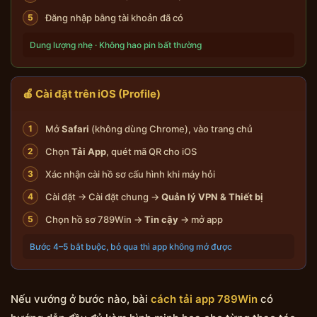
Đăng nhập bằng tài khoản đã có
5
Dung lượng nhẹ · Không hao pin bất thường
🍎 Cài đặt trên iOS (Profile)
Mở
Safari
(không dùng Chrome), vào trang chủ
1
Chọn
Tải App
, quét mã QR cho iOS
2
Xác nhận cài hồ sơ cấu hình khi máy hỏi
3
Cài đặt → Cài đặt chung →
Quản lý VPN & Thiết bị
4
Chọn hồ sơ 789Win →
Tin cậy
→ mở app
5
Bước 4–5 bắt buộc, bỏ qua thì app không mở được
Nếu vướng ở bước nào, bài
cách tải app 789Win
có