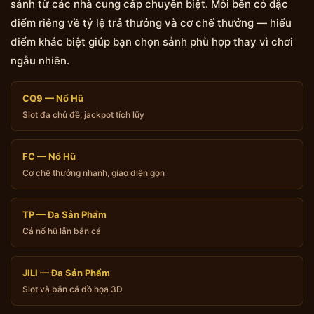
sảnh từ các nhà cung cấp chuyên biệt. Mỗi bên có đặc
điểm riêng về tỷ lệ trả thưởng và cơ chế thưởng — hiểu
điểm khác biệt giúp bạn chọn sảnh phù hợp thay vì chơi
ngẫu nhiên.
CQ9 — Nổ Hũ
Slot đa chủ đề, jackpot tích lũy
FC — Nổ Hũ
Cơ chế thưởng nhanh, giao diện gọn
TP — Đa Sản Phẩm
Cả nổ hũ lẫn bắn cá
JILI — Đa Sản Phẩm
Slot và bắn cá đồ họa 3D