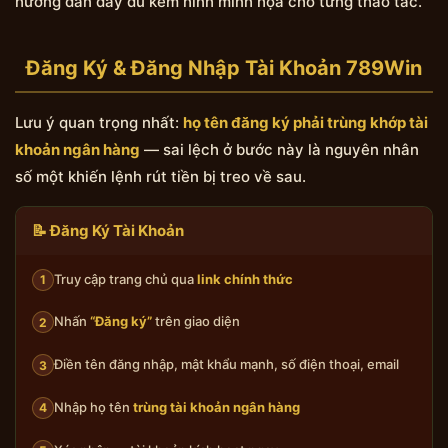
hướng dẫn đầy đủ kèm hình minh họa cho từng thao tác.
Đăng Ký & Đăng Nhập Tài Khoản 789Win
Lưu ý quan trọng nhất:
họ tên đăng ký phải trùng khớp tài
khoản ngân hàng
— sai lệch ở bước này là nguyên nhân
số một khiến lệnh rút tiền bị treo về sau.
📝 Đăng Ký Tài Khoản
Truy cập trang chủ qua
link chính thức
1
Nhấn
“Đăng ký”
trên giao diện
2
Điền tên đăng nhập, mật khẩu mạnh, số điện thoại, email
3
Nhập họ tên
trùng tài khoản ngân hàng
4