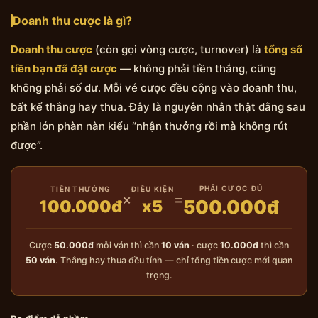
Doanh thu cược là gì?
Doanh thu cược
(còn gọi vòng cược, turnover) là
tổng số
tiền bạn đã đặt cược
— không phải tiền thắng, cũng
không phải số dư. Mỗi vé cược đều cộng vào doanh thu,
bất kể thắng hay thua. Đây là nguyên nhân thật đằng sau
phần lớn phàn nàn kiểu “nhận thưởng rồi mà không rút
được”.
PHẢI CƯỢC ĐỦ
TIỀN THƯỞNG
ĐIỀU KIỆN
×
=
500.000đ
100.000đ
x5
Cược
50.000đ
mỗi ván thì cần
10 ván
· cược
10.000đ
thì cần
50 ván
. Thắng hay thua đều tính — chỉ tổng tiền cược mới quan
trọng.