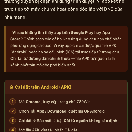
thường xuyên bị chặn khi dùng trình duyệt, vì app kết nối
trực tiếp tới máy chủ và hoạt động độc lập với DNS của
nhà mạng.
❗
Vì sao không tìm thấy app trên Google Play hay App
Store?
Chính sách của cả hai kho ứng dụng đều hạn chế phân
phối ứng dụng cá cược. Vì vậy app chỉ cài được qua file APK
(Android) hoặc hồ sơ cấu hình (iOS) tải trực tiếp từ trang chủ.
Chỉ tải từ đường dẫn chính thức
— file APK từ nguồn lạ là
kênh phát tán mã độc phổ biến nhất.
🤖 Cài đặt trên Android (APK)
Mở
Chrome
, truy cập trang chủ 789Win
1
Chọn
Tải App / Download
, quét mã QR Android
2
Cài đặt → Bảo mật → bật
Cài từ nguồn không xác định
3
Mở file APK vừa tải, nhấn Cài đặt
4