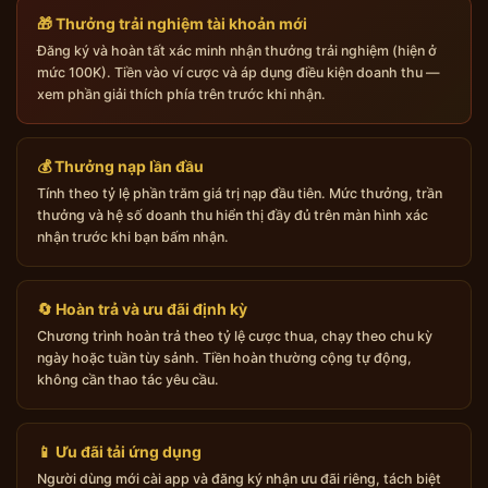
🎁 Thưởng trải nghiệm tài khoản mới
Đăng ký và hoàn tất xác minh nhận thưởng trải nghiệm (hiện ở
mức 100K). Tiền vào ví cược và áp dụng điều kiện doanh thu —
xem phần giải thích phía trên trước khi nhận.
💰 Thưởng nạp lần đầu
Tính theo tỷ lệ phần trăm giá trị nạp đầu tiên. Mức thưởng, trần
thưởng và hệ số doanh thu hiển thị đầy đủ trên màn hình xác
nhận trước khi bạn bấm nhận.
🔄 Hoàn trả và ưu đãi định kỳ
Chương trình hoàn trả theo tỷ lệ cược thua, chạy theo chu kỳ
ngày hoặc tuần tùy sảnh. Tiền hoàn thường cộng tự động,
không cần thao tác yêu cầu.
📱 Ưu đãi tải ứng dụng
Người dùng mới cài app và đăng ký nhận ưu đãi riêng, tách biệt