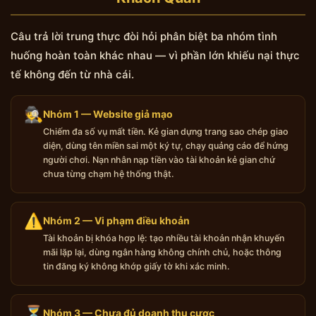
Câu trả lời trung thực đòi hỏi phân biệt ba nhóm tình
huống hoàn toàn khác nhau — vì phần lớn khiếu nại thực
tế không đến từ nhà cái.
🕵️
Nhóm 1 — Website giả mạo
Chiếm đa số vụ mất tiền. Kẻ gian dựng trang sao chép giao
diện, dùng tên miền sai một ký tự, chạy quảng cáo để hứng
người chơi. Nạn nhân nạp tiền vào tài khoản kẻ gian chứ
chưa từng chạm hệ thống thật.
⚠️
Nhóm 2 — Vi phạm điều khoản
Tài khoản bị khóa hợp lệ: tạo nhiều tài khoản nhận khuyến
mãi lặp lại, dùng ngân hàng không chính chủ, hoặc thông
tin đăng ký không khớp giấy tờ khi xác minh.
⏳
Nhóm 3 — Chưa đủ doanh thu cược