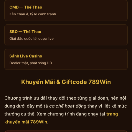
CMD — Thể Thao
Kèo châu Á, tỷ lệ cạnh tranh
SBO — Thể Thao
Giải đấu quốc tế, cược live
Sảnh Live Casino
Dealer thật, phát sóng HD
Khuyến Mãi & Giftcode 789Win
Chương trình ưu đãi thay đổi theo từng giai đoạn, nên nội
dung dưới đây mô tả
cơ chế hoạt động
thay vì liệt kê mức
thưởng cụ thể. Xem chương trình đang chạy tại
trang
khuyến mãi 789Win
.