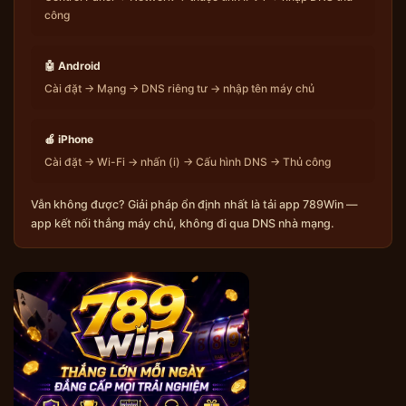
công
🤖 Android
Cài đặt → Mạng → DNS riêng tư → nhập tên máy chủ
🍎 iPhone
Cài đặt → Wi-Fi → nhấn (i) → Cấu hình DNS → Thủ công
Vẫn không được? Giải pháp ổn định nhất là tải app 789Win —
app kết nối thẳng máy chủ, không đi qua DNS nhà mạng.