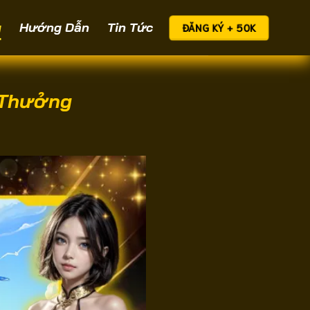
g
Hướng Dẫn
Tin Tức
ĐĂNG KÝ + 50K
 Thưởng