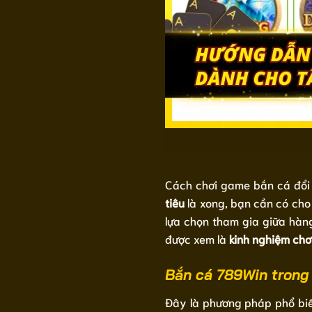
Cách chơi game bắn cá đổi 
tiêu
là xong, bạn cần có cho
lựa chọn tham gia giữa hàn
được xem là
kinh nghiệm chơ
Bắn cá 789Win trong
Đây là phương pháp phổ biế