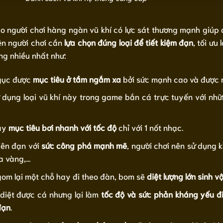
o người chơi hàng ngàn vũ khí có lực sát thương mạnh giúp 
n người chơi cần
lựa chọn đúng loại để tiết kiệm đạn
, tối ưu
ng nhiều nhất như:
 gục được
mục tiêu ở tầm ngắm xa
bởi sức mạnh cao và được n
ử dụng loại vũ khí này trong game bắn cá trực tuyến với nh
gay
mục tiêu bơi nhanh với tốc độ
chỉ với 1 nốt nhạc.
iên đạn với
sức công phá mạnh mẽ
, người chơi nên sử dụng 
a vàng,…
gom lại một chỗ hay đi theo đàn, bom sẽ
diệt lượng lớn sinh 
 diệt được cá nhưng lại làm
tốc độ và sức phản kháng yếu
đ
đạn
.