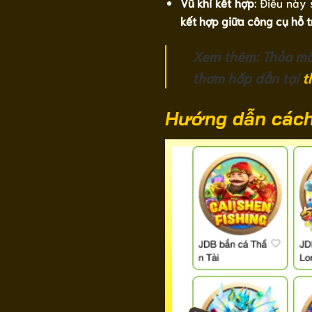
Vũ khí kết hợp
: Điều này
kết hợp giữa công cụ hỗ t
Xem thêm: Thỏa mãn
thơm hấp dẫn tại
t
Hướng dẫn cách