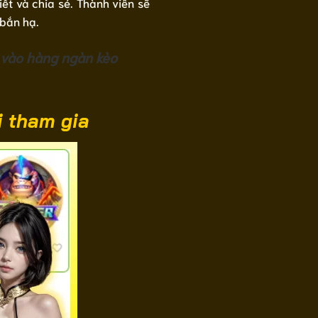
iết và chia sẻ. Thành viên sẽ
 bắn hạ.
 vào hàng ngàn kèo
i tham gia