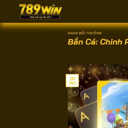
Chuyển
đến
nội
dung
GAME ĐỔI THƯỞNG
Bắn Cá: Chinh
01
Th11