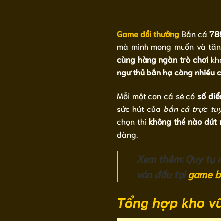
Game đổi thưởng
Bắn cá
78
mà mình mong muốn và tăng
cùng hàng ngàn trò chơi
kh
ngư thủ bắn hạ càng nhiều c
Mỗi một con cá sẽ có
số đi
sức hút của
bắn cá trực tu
chọn thì
không thể nào dứt
dàng.
Xem thêm: Quy tụ n
ván đấu tại
game b
Tổng hợp kho v