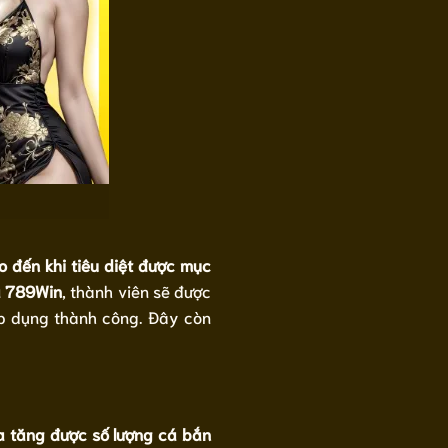
 đến khi tiêu diệt được mục
á 789Win
, thành viên sẽ được
áp dụng thành công.
Đây còn
a tăng được số lượng cá bắn