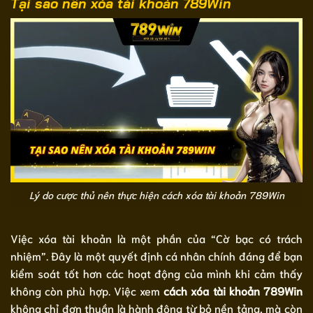
Tại sao nên xóa tài khoản 789Win
Lý do cược thủ nên thực hiện cách xóa tài khoản 789Win
Việc xóa tài khoản là một phần của “Cờ bạc có trách
nhiệm”. Đây là một quyết định cá nhân chính đáng để bạn
kiểm soát tốt hơn các hoạt động của mình khi cảm thấy
không còn phù hợp.
Việc xem
cách xóa tài khoản 789Win
không chỉ đơn thuần là hành động từ bỏ nền tảng, mà còn