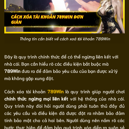
Thông tin cần biết về cách xoá tài khoản 789Win
Đây là quy trình chính thức để có thể ngừng liên kết với
nhà cái. Bạn cần hiểu rõ các điều kiện bắt buộc mà
789Win
đưa ra để đảm bảo yêu cầu của bạn được xử lý
mà không gặp xung đột.
Cách xóa tài khoản
789Win
là quy trình giúp người chơi
chính thức ngừng mọi liên kết
với hệ thống của nhà cái.
Quy trình này đòi hỏi người dùng phải tuân thủ đầy đủ
các yêu cầu và điều kiện đã được đặt ra nhằm bảo đảm
tính bảo mật cho cả hai bên. Người dùng nên nắm rõ các
bước thực hiện để đảm bảo quá trình xóa diễn ra suôn sẻ