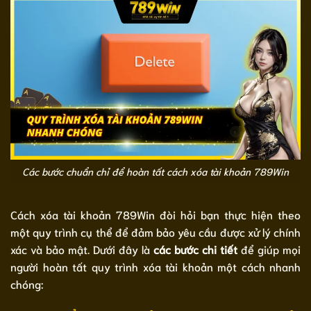
Các bước chuẩn chỉ để hoàn tất cách xóa tài khoản 789Win
Cách xóa tài khoản 789Win đòi hỏi bạn thực hiện theo
một quy trình cụ thể để đảm bảo yêu cầu được xử lý chính
xác và bảo mật. Dưới đây là
các bước chi tiết
để giúp mọi
người hoàn tất quy trình xóa tài khoản một cách nhanh
chóng: