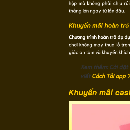
hộp mà không phải chịu rủi
thắng lớn ngay từ lần đầu.
Khuyến mãi hoàn tr
Chương trình hoàn trả áp d
chơi không may thua lỗ tron
giác an tâm và khuyến khích
Xem thêm: Cài đặt 
viết
Cách Tải app 
Khuyến mãi cas