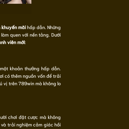
h khuyến mãi
hấp dẫn. Những
 làm quen với nền tảng. Dưới
nh viên mới
:
 một khoản thưởng hấp dẫn.
ơi có thêm nguồn vốn để trải
ú vị trên 789win mà không lo
gười chơi đặt cược mà không
 và trải nghiệm cảm giác hồi