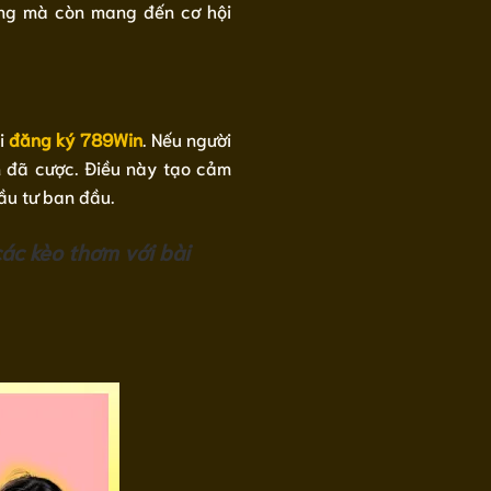
hống mà còn mang đến cơ hội
hi
đăng ký 789Win
. Nếu người
ền đã cược. Điều này tạo cảm
ầu tư ban đầu.
ác kèo thơm với bài