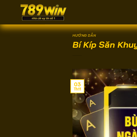
Chuyển
đến
nội
dung
HƯỚNG DẪN
Bí Kíp Săn Khu
03
Th11