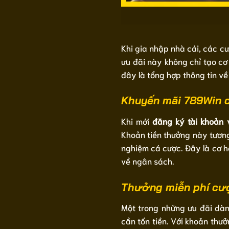
Khi gia nhập nhà cái, các c
ưu đãi này không chỉ tạo cơ
đây là tổng hợp thông tin v
Khuyến mãi 789Win 
Khi mới
đăng ký tài khoản v
Khoản tiền thưởng này tương
nghiệm cá cược. Đây là cơ h
về ngân sách.
Thưởng miễn phí cư
Một trong những ưu đãi dàn
cần tốn tiền. Với khoản thư