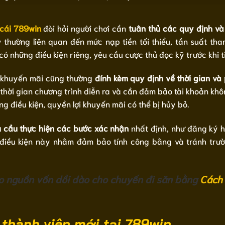
cái 789win
đòi hỏi người chơi cần
tuân thủ các quy định và 
 thường liên quan đến mức nạp tiền tối thiểu, tần suất th
có những điều kiện riêng, yêu cầu cược thủ đọc kỹ trước khi t
c khuyến mãi cũng thường
đính kèm quy định về thời gian và
g thời gian chương trình diễn ra và cần đảm bảo tài khoản kh
g điều kiện, quyền lợi khuyến mãi có thể bị hủy bỏ.
 cầu thực hiện các bước xác nhận
nhất định, như đăng ký 
c điều kiện này nhằm đảm bảo tính công bằng và tránh trư
 nguồn vốn dồi dào cho chuyến đi săn bằng
Cách 
thành viên mới tại 789win