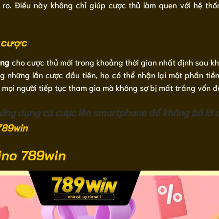
 ro. Điều này không chỉ giúp cược thủ làm quen với hệ t
ả cược
ụng
cho cược thủ mới trong khoảng thời gian nhất định sau k
g những lần cược đầu tiên, họ có thể nhận lại một phần ti
 mọi người tiếp tục tham gia mà không sợ bị mất trắng vốn đ
ứng dụng cá cược lên smartphone để không bỏ lỡ c
789win
.
ino 789win