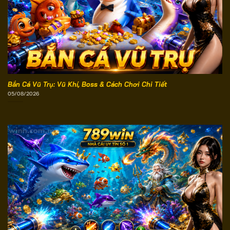
Bắn Cá Vũ Trụ: Vũ Khí, Boss & Cách Chơi Chi Tiết
05/08/2026