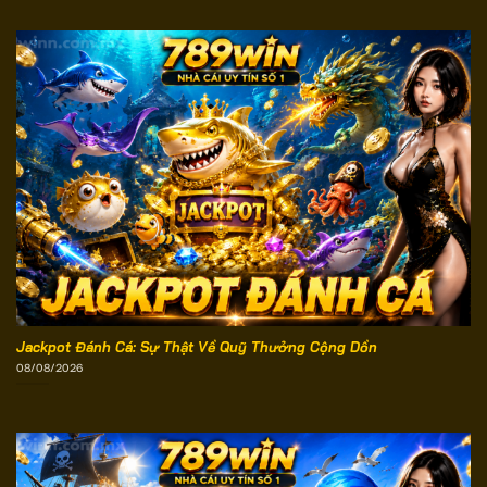
Jackpot Đánh Cá: Sự Thật Về Quỹ Thưởng Cộng Dồn
08/08/2026