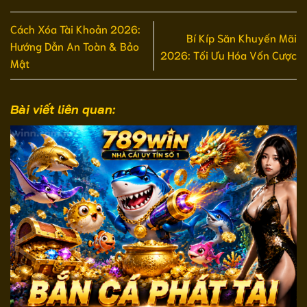
Cách Xóa Tài Khoản 2026:
Bí Kíp Săn Khuyến Mãi
Hướng Dẫn An Toàn & Bảo
2026: Tối Ưu Hóa Vốn Cược
Mật
Bài viết liên quan: