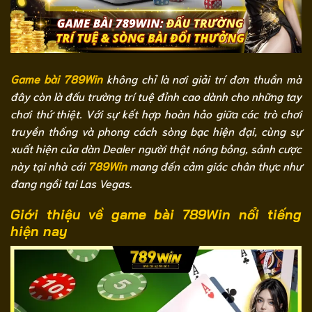
Game bài 789Win
không chỉ là nơi giải trí đơn thuần mà
đây còn là đấu trường trí tuệ đỉnh cao dành cho những tay
chơi thứ thiệt. Với sự kết hợp hoàn hảo giữa các trò chơi
truyền thống và phong cách sòng bạc hiện đại, cùng sự
xuất hiện của dàn Dealer người thật nóng bỏng, sảnh cược
này tại nhà cái
789Win
mang đến cảm giác chân thực như
đang ngồi tại Las Vegas.
Giới thiệu về game bài 789Win nổi tiếng
hiện nay