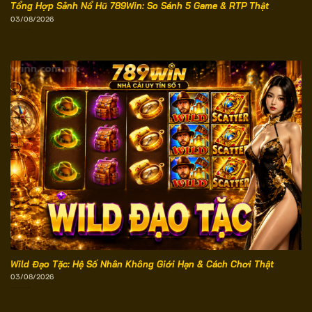
Tổng Hợp Sảnh Nổ Hũ 789Win: So Sánh 5 Game & RTP Thật
03/08/2026
Wild Đạo Tặc: Hệ Số Nhân Không Giới Hạn & Cách Chơi Thật
03/08/2026