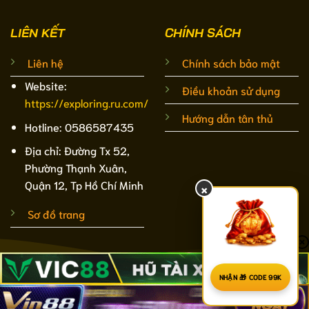
LIÊN KẾT
CHÍNH SÁCH
Liên hệ
Chính sách bảo mật
Website:
Điều khoản sử dụng
https://exploring.ru.com/
Hướng dẫn tân thủ
Hotline: 0586587435
Địa chỉ: Đường Tx 52,
Phường Thạnh Xuân,
Quận 12, Tp Hồ Chí Minh
×
Sơ đồ trang
NHẬN 🎁 CODE 99K
Copyright 2024©GO88