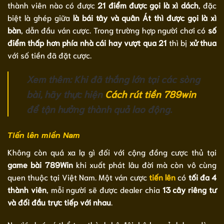
thành viên nào có được
21 điểm được gọi là xì dách
, đặc
biệt là ghép giữa
là bái tây và quân Át thì được gọi là xì
bàn
, dẫn đầu ván cược. Trong trường hợp người chơi có
số
điểm thấp hơn phía nhà cái hay vượt qua 21
thì bị
xử thua
với số tiền đã đặt cược.
Xem thêm: Khi đã thắng lớn tại các sòng
bài, hãy thực hiện
Cách rút tiền 789win
để tận hưởng thành quả lao động.
Tiến lên miền Nam
Không còn quá xa lạ gì đối với cộng đồng cược thủ tại
game bài 789Win
khi xuất phát lâu đời mà còn vô cùng
quen thuộc tại Việt Nam.
Một ván cược
tiến lên
có
tối đa 4
thành viên
, mỗi người sẽ được dealer chia
13 cây riêng tư
và đối đầu trực tiếp với nhau
.