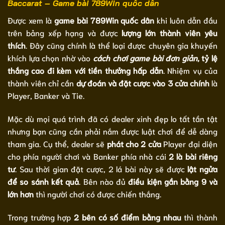
Baccarat – Game bài 789Win quốc dân
Được xem là
game bài 789Win quốc dân
khi luôn dẫn đầu
trên bảng xếp hạng và được
lượng lớn thành viên yêu
thích
. Đây cũng chính là thể loại được chuyên gia khuyến
khích lựa chọn nhờ vào
cách chơi game bài đơn giản
, tỷ lệ
thắng cao đi kèm với tiền thưởng hấp dẫn
. Nhiệm vụ của
thành viên chỉ cần
dự đoán và đặt cược vào 3 cửa chính
là
Player, Banker và Tie.
Mặc dù mọi quá trình đã có dealer xinh đẹp lo tất tần tật
nhưng bạn cũng cần phải nắm được luật chơi để dễ dàng
tham gia. Cụ thể, dealer sẽ
phát cho 2 cửa
Player đại diện
cho phía người chơi và Banker phía nhà cái
2 là bài riêng
tư
. Sau thời gian đặt cược, 2 lá bài này sẽ được
lật ngửa
để so sánh kết quả
. Bên nào đủ
điều kiện gần bằng 9 và
lớn hơn
thì người chơi có được chiến thắng.
Trong trường hợp
2 bên có số điểm bằng nhau
thì thành