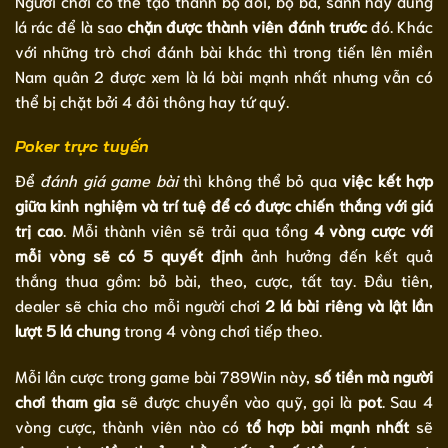
Người chơi có thể tạo thành bộ đôi, bộ ba, sảnh hay dùng
lá rác để là sao
chặn được thành viên đánh trước
đó. Khác
với những trò chơi đánh bài khác thì trong tiến lên miền
Nam quân 2 được xem là lá bài mạnh nhất nhưng vẫn có
thể bị chặt bởi 4 đôi thông hay tứ quý.
Poker trực tuyến
Để
đánh giá game bài
thì không thể bỏ qua
việc kết hợp
giữa kinh nghiệm và trí tuệ để có được chiến thắng với giá
trị cao
. Mỗi thành viên sẽ trải qua tổng
4 vòng cược với
mỗi vòng sẽ có 5 quyết định
ảnh hưởng đến kết quả
thắng thua gồm: bỏ bài, theo, cược, tất tay. Đầu tiên,
dealer sẽ chia cho mỗi người chơi
2 lá bài riêng và lật lần
lượt 5 lá chung
trong 4 vòng chơi tiếp theo.
Mỗi lần cược trong game bài 789Win này,
số tiền mà người
chơi tham gia
sẽ được chuyển vào quỹ, gọi là
pot
. Sau 4
vòng cược, thành viên nào có
tổ hợp bài mạnh nhất
sẽ