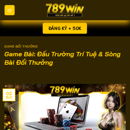
Chuyển
đến
nội
dung
ĐĂNG KÝ + 50K
GAME ĐỔI THƯỞNG
Game Bài: Đấu Trường Trí Tuệ & Sòng
Bài Đổi Thưởng
02
Th11