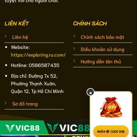
LIÊN KẾT
CHÍNH SÁCH
Liên hệ
Chính sách bảo mật
Website:
Điều khoản sử dụng
https://exploring.ru.com/
Hướng dẫn tân thủ
Hotline: 0586587435
Địa chỉ: Đường Tx 52,
Phường Thạnh Xuân,
Quận 12, Tp Hồ Chí Minh
×
Sơ đồ trang
NHẬN 🎁 CODE 99K