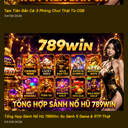
Tam Tiên Bắn Cá: 3 Phòng Chơi Thật Từ CQ9
04/08/2026
Tổng Hợp Sảnh Nổ Hũ 789Win: So Sánh 5 Game & RTP Thật
03/08/2026