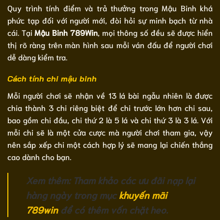
Quy trình tính điểm và trả thưởng trong Mậu Binh khá
phức tạp đối với người mới, đòi hỏi sự minh bạch từ nhà
cái. Tại
Mậu Binh 789Win
, mọi thông số đều sẽ được hiển
thị rõ ràng trên màn hình sau mỗi ván đấu để người chơi
dễ dàng kiểm tra.
Cách tính chi mậu binh
Mỗi người chơi sẽ nhận về 13 lá bài ngẫu nhiên là được
chia thành 3 chi riêng biệt để chi trước lớn hơn chi sau,
bao gồm chi đầu, chi thứ 2 là 5 lá và chi thứ 3 là 3 lá. Với
mỗi chi sẽ là một cửa cược mà người chơi tham gia, vậy
nên sắp xếp chi một cách hợp lý sẽ mang lại chiến thắng
cao dành cho bạn.
Xem thêm: Tham khảo các ưu đãi nạp lại
hàng ngày trong mục
khuyến mãi
789win
để có thêm vốn chặt heo.