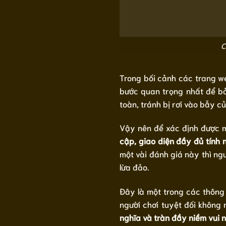
C
Trong bối cảnh các trang w
bước quan trọng nhất để bảo
toàn, tránh bị rơi vào bẫy c
Vậy nên để xác định được 
cập, giao diện đầy đủ tính 
một vài đánh giá này thì ng
lừa đảo.
Đây là một trong các thông
người chơi tuyệt đối không 
nghĩa và tràn đầy niềm vui 