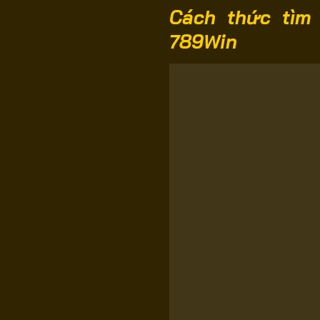
Cách thức tìm 
789Win