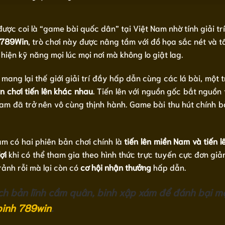
được coi là “game bài quốc dân” tại Việt Nam nhờ tính giải tr
 789Win
, trò chơi này được nâng tầm với đồ họa sắc nét và t
 hiện kỹ năng mọi lúc mọi nơi mà không lo giật lag.
mang lại thế giới giải trí đầy hấp dẫn cùng các lá bài, một
n chơi tiến lên khác nhau
. Tiến lên với nguồn gốc bắt nguồn
 Nam đã trở nên vô cùng thịnh hành. Game bài thu hút chính b
am có hai phiên bản chơi chính là
tiến lên miền Nam và tiến 
ợi
khi có thể tham gia theo hình thức trực tuyến cực đơn giản
rảnh rỗi mà lại còn có
cơ hội nhận thưởng
hấp dẫn.
h bản lĩnh cầm quân, binh xập xám để đánh bại mọi
binh 789win
.