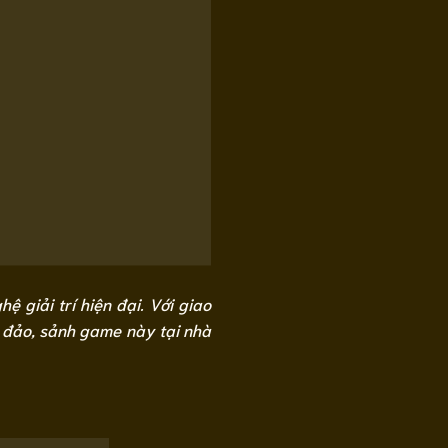
ệ giải trí hiện đại. Với giao
g đảo, sảnh game này tại nhà