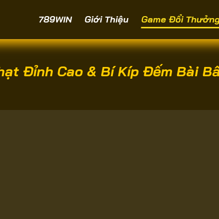
789WIN
Giới Thiệu
Game Đổi Thưởn
hạt Đỉnh Cao & Bí Kíp Đếm Bài Bấ