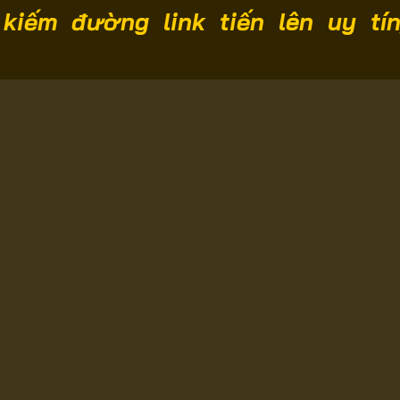
kiếm đường link tiến lên uy tí