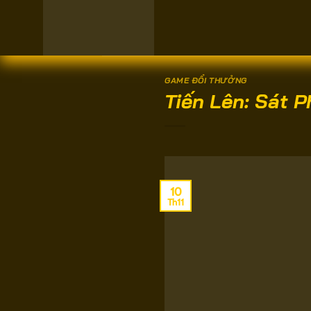
Chuyển
đến
nội
dung
GAME ĐỔI THƯỞNG
Tiến Lên: Sát P
10
Th11