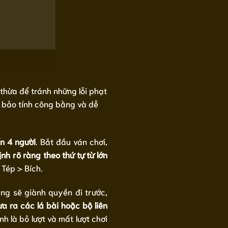
 thừa để tránh những lỗi phạt
 bảo tính công bằng và dễ
n 4 người
. Bắt đầu ván chơi,
nh rõ ràng theo thứ tự từ lớn
> Tép > Bích.
ắng sẽ giành quyền đi trước,
a ra các lá bài hoặc bộ liên
nh là bỏ lượt và mất lượt chơi