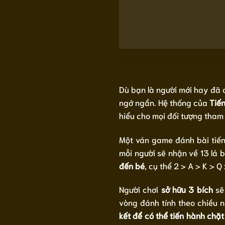
Dù bạn là người mới hay đã c
ngớ ngẩn. Hệ thống của
Tiế
hiểu cho mọi đối tượng tham 
Một ván game đánh bài tiến
mỗi người sẽ nhận về 13 lá 
đến bé
, cụ thể 2 > A > K > Q
Người chơi
sở hữu 3 bích
sẽ
vòng đánh tính theo chiều n
kết để có thể tiến hành chặt