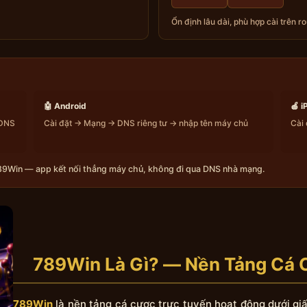
Ổn định lâu dài, phù hợp cài trên ro
🤖 Android
🍎 
 DNS
Cài đặt → Mạng → DNS riêng tư → nhập tên máy chủ
Cài
 789Win — app kết nối thẳng máy chủ, không đi qua DNS nhà mạng.
789Win Là Gì? — Nền Tảng Cá
789Win
là nền tảng cá cược trực tuyến hoạt động dưới g