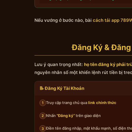
Nếu vướng ở bước nào, bài
cách tải app 789
Đăng Ký & Đăng
Lưu ý quan trọng nhất:
họ tên đăng ký phải t
nguyên nhân số một khiến lệnh rút tiền bị tre
📝 Đăng Ký Tài Khoản
Truy cập trang chủ qua
link chính thức
1
Nhấn
“Đăng ký”
trên giao diện
2
Điền tên đăng nhập, mật khẩu mạnh, số điện tho
3