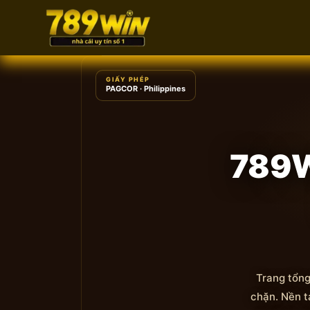
Chuyển
đến
nội
dung
GIẤY PHÉP
PAGCOR · Philippines
789W
Trang tổn
chặn. Nền t