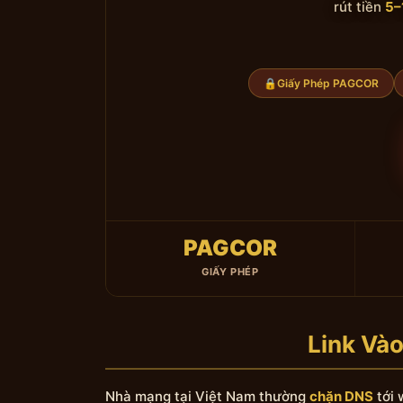
rút tiền
5–
Giấy Phép PAGCOR
🔒
PAGCOR
GIẤY PHÉP
Link Và
Nhà mạng tại Việt Nam thường
chặn DNS
tới 