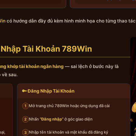
Win
có hướng dẫn đầy đủ kèm hình minh họa cho từng thao tác
 Nhập Tài Khoản 789Win
rùng khớp tài khoản ngân hàng
— sai lệch ở bước này là
o về sau.
🔑 Đăng Nhập Tài Khoản
Mở trang chủ 789Win hoặc ứng dụng đã cài
1
Nhấn
“Đăng nhập”
ở góc giao diện
2
ại,
Nhập tên tài khoản và mật khẩu đã đăng ký
3