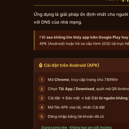
Ứng dụng là giải pháp ổn định nhất cho người 
với DNS của nhà mạng.
❗
Vì sao không tìm thấy app trên Google Play hay
APK (Android) hoặc hồ sơ cấu hình (iOS) tải trực ti
🤖 Cài đặt trên Android (APK)
Mở
Chrome
, truy cập trang chủ 789Win
1
Chọn
Tải App / Download
, quét mã QR Andro
2
Cài đặt → Bảo mật → bật
Cài từ nguồn không 
3
Mở file APK vừa tải, nhấn Cài đặt
4
Đăng nhập bằng tài khoản đã có
5
Dung lượng nhẹ · Không hao pin bất thường