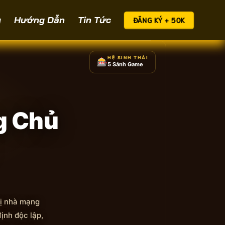
g
Hướng Dẫn
Tin Tức
ĐĂNG KÝ + 50K
HỆ SINH THÁI
🎰
5 Sảnh Game
g Chủ
bị nhà mạng
ịnh độc lập,