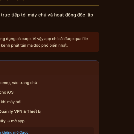
 trực tiếp tới máy chủ và hoạt động độc lập
 dụng cá cược. Vì vậy app chỉ cài được qua file
à kênh phát tán mã độc phổ biến nhất.
ome), vào trang chủ
 cho iOS
 khi máy hỏi
Quản lý VPN & Thiết bị
cậy
→ mở app
pp không mở được