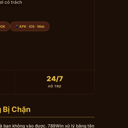
ơi có trách
00K
APK · iOS · Web
📱
24/7
HỖ TRỢ
 Bị Chặn
là bạn không vào được. 789Win xử lý bằng tên