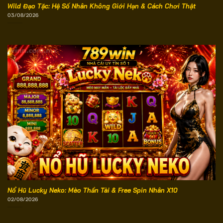
Wild Đạo Tặc: Hệ Số Nhân Không Giới Hạn & Cách Chơi Thật
03/08/2026
Nổ Hũ Lucky Neko: Mèo Thần Tài & Free Spin Nhân X10
02/08/2026