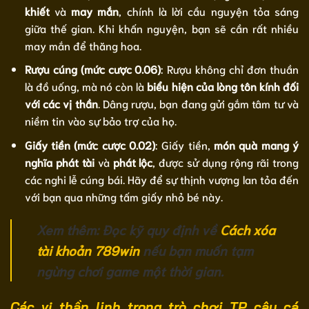
khiết
và
may mắn
, chính là lời cầu nguyện tỏa sáng
giữa thế gian. Khi khấn nguyện, bạn sẽ cần rất nhiều
may mắn để thăng hoa.
Rượu cúng (mức cược 0.06)
: Rượu không chỉ đơn thuần
là đồ uống, mà nó còn là
biểu hiện của lòng tôn kính đối
với các vị thần
. Dâng rượu, bạn đang gửi gắm tâm tư và
niềm tin vào sự bảo trợ của họ.
Giấy tiền (mức cược 0.02)
: Giấy tiền,
món quà mang ý
nghĩa phát tài
và
phát lộc
, được sử dụng rộng rãi trong
các nghi lễ cúng bái. Hãy để sự thịnh vượng lan tỏa đến
với bạn qua những tấm giấy nhỏ bé này.
Xem thêm: Đọc kỹ quy định về
Cách xóa
tài khoản 789win
nếu bạn muốn tạm
ngừng chơi game một thời gian.
Các vị thần linh trong trò chơi TP câu cá