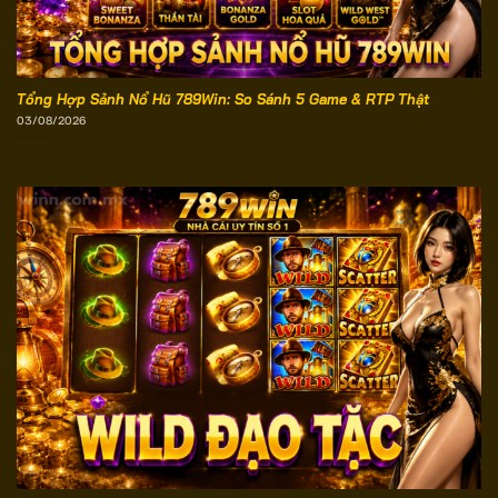
Tổng Hợp Sảnh Nổ Hũ 789Win: So Sánh 5 Game & RTP Thật
03/08/2026