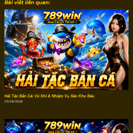
Bài viết liên quan:
Hải Tặc Bắn Cá: Vũ Khí & Nhiệm Vụ Săn Kho Báu
05/08/2026