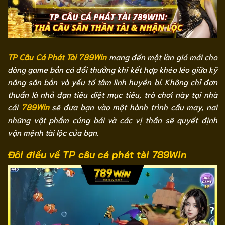
TP Câu Cá Phát Tài 789Win
mang đến một làn gió mới cho
dòng game bắn cá đổi thưởng khi kết hợp khéo léo giữa kỹ
năng săn bắn và yếu tố tâm linh huyền bí. Không chỉ đơn
thuần là nhả đạn tiêu diệt mục tiêu, trò chơi này tại nhà
cái
789Win
sẽ đưa bạn vào một hành trình cầu may, nơi
những vật phẩm cúng bái và các vị thần sẽ quyết định
vận mệnh tài lộc của bạn.
Đôi điều về TP câu cá phát tài 789Win