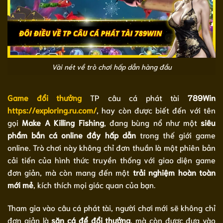
Vài nét về trò chơi hấp dẫn hàng đầu
Game đổi thưởng
TP câu cá phát tài
789Win
https://exploring.ru.com/
, hay còn được biết đến với tên
gọi
Make A Killing Fishing
, đang bùng nổ như một
siêu
phẩm bắn cá online đầy hấp dẫn
trong thế giới game
online. Trò chơi này không chỉ đơn thuần là một phiên bản
cải tiến của hình thức truyền thống với giao diện game
đơn giản, mà còn mang đến một
trải nghiệm hoàn toàn
mới mẻ
, kích thích mọi giác quan của bạn.
Tham gia vào câu cá phát tài, người chơi mới sẽ không chỉ
đơn giản là
săn cá để đổi thưởng
, mà còn được đưa vào